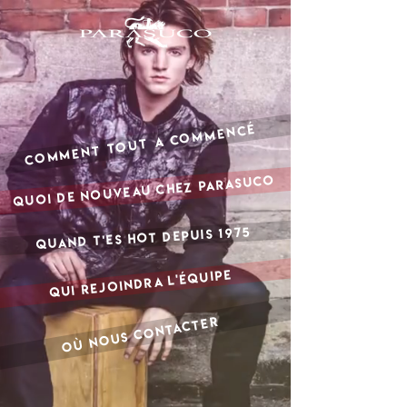
COMMENT TOUT A COMMENCÉ
QUOI DE NOUVEAU CHEZ PARASUCO
QUAND T'ES HOT DEPUIS 1975
QUI REJOINDRA L'ÉQUIPE
OÙ NOUS CONTACTER