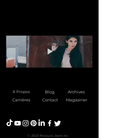
À Propos
Blog
Archives
Carrières
Contact
Magasiner
© 2023 Parasuco Jeans Inc.